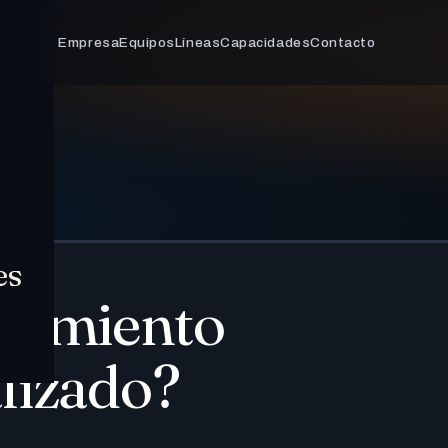
Empresa
Equipos
Líneas
Capacidades
Contacto
es
oramiento
lizado?