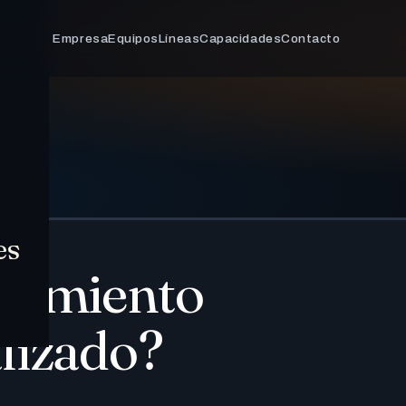
Empresa
Equipos
Líneas
Capacidades
Contacto
es
oramiento
lizado?